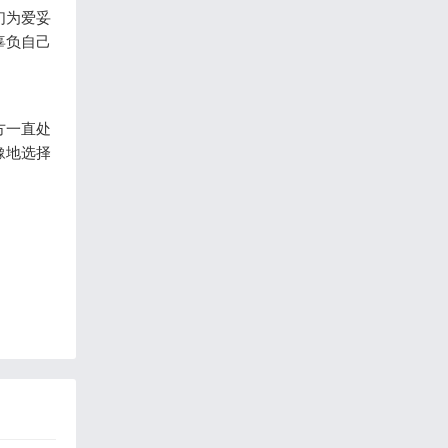
们为爱妥
辜负自己
方一直处
豫地选择