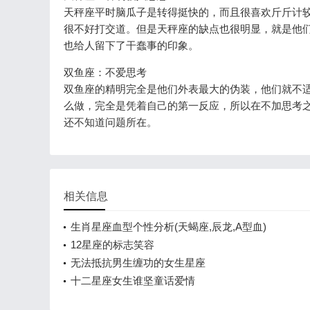
天秤座平时脑瓜子是转得挺快的，而且很喜欢斤斤计
很不好打交道。但是天秤座的缺点也很明显，就是他
也给人留下了干蠢事的印象。
双鱼座：不爱思考
双鱼座的精明完全是他们外表最大的伪装，他们就不
么做，完全是凭着自己的第一反应，所以在不加思考
还不知道问题所在。
相关信息
生肖星座血型个性分析(天蝎座,辰龙,A型血)
12星座的标志笑容
无法抵抗男生缠功的女生星座
十二星座女生谁坚童话爱情