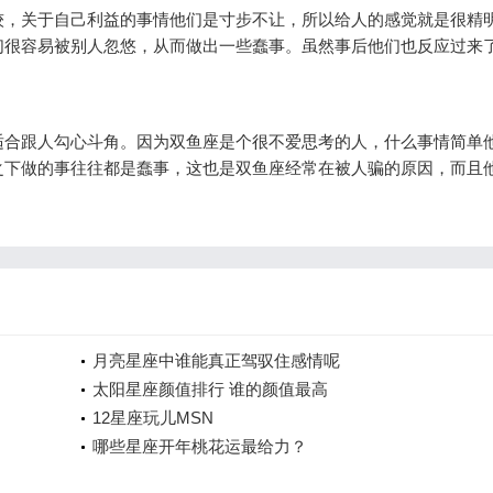
较，关于自己利益的事情他们是寸步不让，所以给人的感觉就是很精
们很容易被别人忽悠，从而做出一些蠢事。虽然事后他们也反应过来
适合跟人勾心斗角。因为双鱼座是个很不爱思考的人，什么事情简单
之下做的事往往都是蠢事，这也是双鱼座经常在被人骗的原因，而且
月亮星座中谁能真正驾驭住感情呢
太阳星座颜值排行 谁的颜值最高
12星座玩儿MSN
哪些星座开年桃花运最给力？