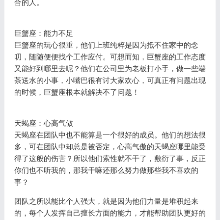
合的人。
巨蟹座：能力不足
巨蟹座的玩心很重，他们上班纯粹是因为抵不住家中的念
叨，随随便便找个工作应付。可想而知，巨蟹座的工作态度
又能好到哪里去呢？他们在公司里为老板打小手，做一些端
茶送水的小事，小嘴巴很有讨大家欢心，可真正有问题出现
的时候，巨蟹座根本就解决不了问题！
天蝎座：心高气傲
天蝎座在团队中也不能算是一个很好的成员。他们的想法很
多，可在团队中却总是被否定，心高气傲的天蝎座哪里能受
得了这般的伤害？所以他们索性就不干了，敷衍了事，反正
你们也不听我的，那我干嘛还那么努力做那些我不喜欢的
事？
团队之所以能比个人强大，就是因为他们力量是堆积起来
的，每个人发挥自己擅长方面的能力，才能帮助团队更好的