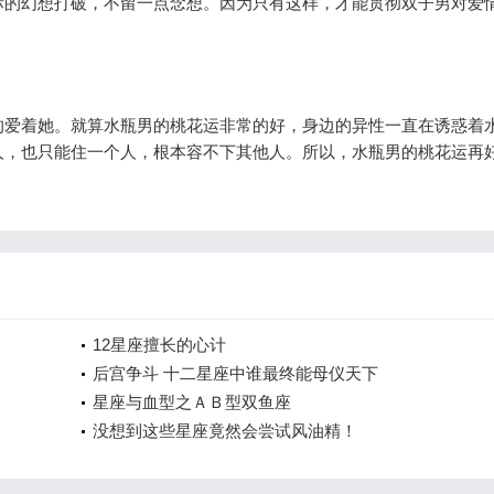
际的幻想打破，不留一点念想。因为只有这样，才能贯彻双子男对爱
的爱着她。就算水瓶男的桃花运非常的好，身边的异性一直在诱惑着
人，也只能住一个人，根本容不下其他人。所以，水瓶男的桃花运再
12星座擅长的心计
后宫争斗 十二星座中谁最终能母仪天下
星座与血型之ＡＢ型双鱼座
没想到这些星座竟然会尝试风油精！