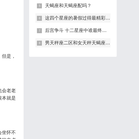
天蝎座和天蝎座配吗？
这四个星座的暑假过得最精彩 有你吗
后宫争斗 十二星座中谁最终能母仪天下
男天秤座二区和女天秤天蝎座配对
。但是，
也会老老
根本就是
会坐怀不