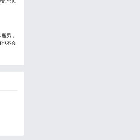
情的忠贞
水瓶男，
好也不会