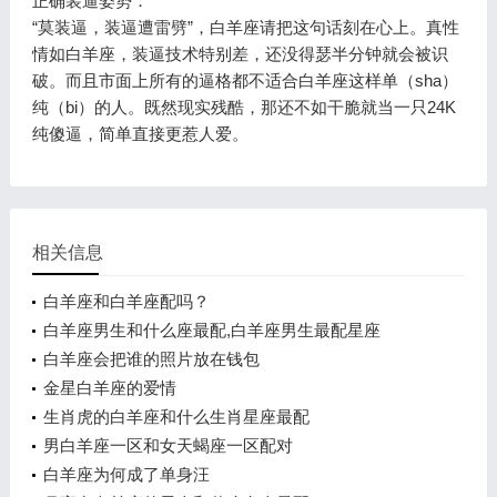
正确装逼姿势：
“莫装逼，装逼遭雷劈”，白羊座请把这句话刻在心上。真性
情如白羊座，装逼技术特别差，还没得瑟半分钟就会被识
破。而且市面上所有的逼格都不适合白羊座这样单（sha）
纯（bi）的人。既然现实残酷，那还不如干脆就当一只24K
纯傻逼，简单直接更惹人爱。
相关信息
白羊座和白羊座配吗？
白羊座男生和什么座最配,白羊座男生最配星座
白羊座会把谁的照片放在钱包
金星白羊座的爱情
生肖虎的白羊座和什么生肖星座最配
男白羊座一区和女天蝎座一区配对
白羊座为何成了单身汪