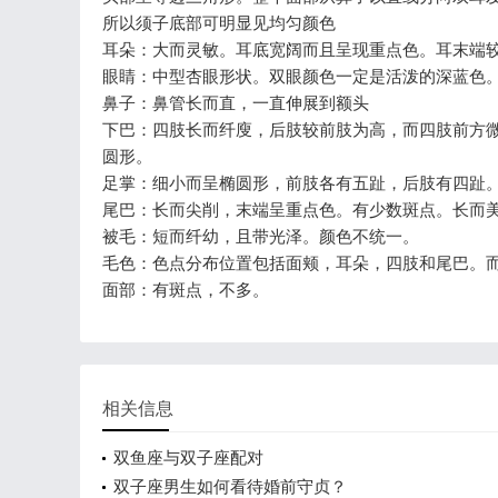
所以须子底部可明显见均匀颜色
耳朵：大而灵敏。耳底宽阔而且呈现重点色。耳末端
眼睛：中型杏眼形状。双眼颜色一定是活泼的深蓝色
鼻子：鼻管长而直，一直伸展到额头
下巴：四肢长而纤廋，后肢较前肢为高，而四肢前方
圆形。
足掌：细小而呈椭圆形，前肢各有五趾，后肢有四趾
尾巴：长而尖削，末端呈重点色。有少数斑点。长而
被毛：短而纤幼，且带光泽。颜色不统一。
毛色：色点分布位置包括面颊，耳朵，四肢和尾巴。
面部：有斑点，不多。
相关信息
双鱼座与双子座配对
双子座男生如何看待婚前守贞？