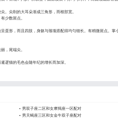
较尖。尖削的大耳朵渐成三角形，而根部宽。
。有少数斑点。
微呈蛋形，而且四肢，身躯与颈项搭配得均匀细长。有稍微斑点。掌
。
美丽，尾端尖。
而暹逻猫的毛色会随年纪的增长而加深。
男双子座二区和女摩羯座一区配对
男天蝎座三区和女金牛双子座配对