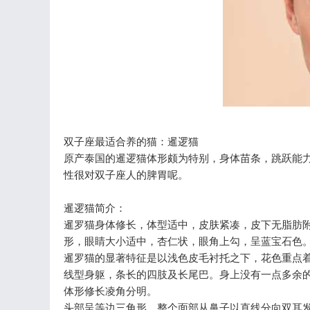
双子座最适合养的猫：暹逻猫
原产泰国的暹逻猫体形颇为特别，身体苗条，跳跃能
性很对双子座人的脾胃呢。
暹逻猫简介：
暹罗猫身体修长，体型适中，皮肤紧凑，皮下无脂肪
形，眼睛大小适中，杏仁状，眼角上勾，呈蓝宝石色
暹罗猫的显著特征是以浅色皮毛衬托之下，花色重点
线型身躯，条长的四肢及长尾巴。身上没有一点多余
体形修长凌角分明。
头部呈等边三角形。整个面部从鼻子以直线分向双耳