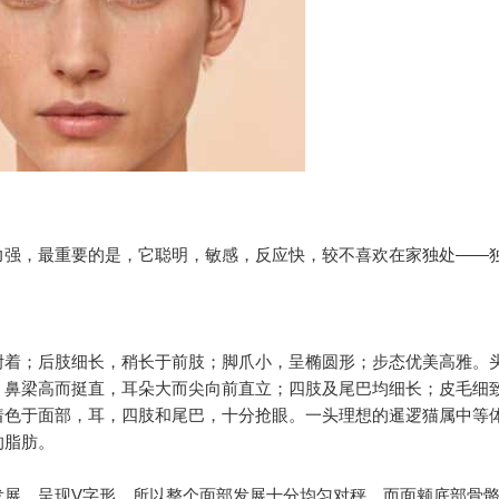
力强，最重要的是，它聪明，敏感，反应快，较不喜欢在家独处——
附着；后肢细长，稍长于前肢；脚爪小，呈椭圆形；步态优美高雅。
。鼻梁高而挺直，耳朵大而尖向前直立；四肢及尾巴均细长；皮毛细
着色于面部，耳，四肢和尾巴，十分抢眼。一头理想的暹逻猫属中等
的脂肪。
发展，呈现V字形。所以整个面部发展十分均匀对秤，而面颊底部骨