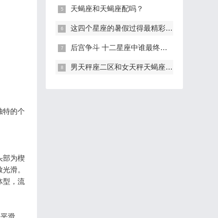
天蝎座和天蝎座配吗？
这四个星座的暑假过得最精彩 有你吗
后宫争斗 十二星座中谁最终能母仪天下
男天秤座二区和女天秤天蝎座配对
独特的个
头部为楔
致光滑。
体型，流
骼平滑，