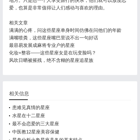
地方。只是想一个人享受旅行的快乐，他们就可以放度恋
爱，也算是非常值得让人们感动与喜欢的理由。
相关文章
满满的心疼，问这些星座单身时间仿佛在问他们的年龄
满嘴喷粪，这些星座嘴巴里说不出一句好话
最容易发展成麻将专业户的星座
化妆=整容——这些星座女是在玩变脸吗？
风吹日晒被摧残，绝不含糊的星座追星族
相关信息
患难见真情的星座
水星在十二星座
最不会恋爱的三大星座
中医教12星座美容保健
星盘分析火象星座具备的基本特点