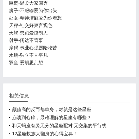
巨蟹-温柔大家闺秀
狮子-不服输爱为你出头
处女-精神洁癖爱为你着想
天秤-社交好察言观色
天蝎-忠贞爱控制人
射手-阔达不管事
摩羯-事业心强愿陪吃苦
水瓶-独立不甘平凡
双鱼-爱胡思乱想
相关信息
颜值高的反而都单身，对就是这些星座
崩溃到心碎，最难理解的星座有哪些？
和天蝎座有缘无分的星座配对 无交集的平行线
12星座蚁族大翻身的心得宝典！